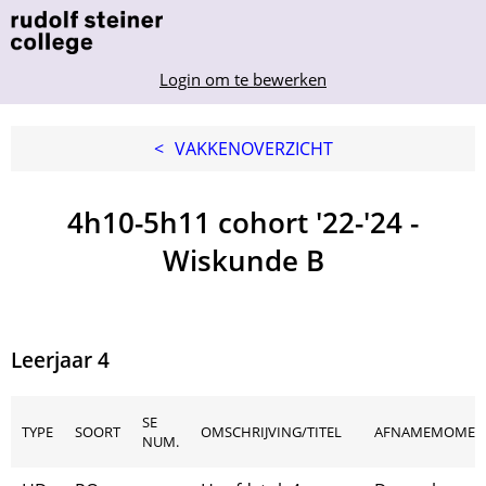
Login om te bewerken
<
VAKKENOVERZICHT
4h10-5h11 cohort '22-'24 -
Wiskunde B
Leerjaar 4
SE
TYPE
SOORT
OMSCHRIJVING/TITEL
AFNAMEMOMEN
NUM.