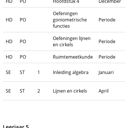
HD
PO
Hoofdstuk 4
December
Oefeningen
HD
PO
goniometrische
Periode
functies
Oefeningen lijnen
HD
PO
Periode
en cirkels
HD
PO
Ruimtemeetkunde
Periode
SE
ST
1
Inleiding algebra
Januari
SE
ST
2
Lijnen en cirkels
April
Leerjaar 5