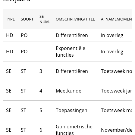
SE
TYPE
SOORT
OMSCHRIJVING/TITEL
AFNAMEMOMENT
NUM.
HD
PO
Differentiëren
In overleg
Exponentiële
HD
PO
In overleg
functies
SE
ST
3
Differentiëren
Toetsweek no
SE
ST
4
Meetkunde
Toetsweek janu
SE
ST
5
Toepassingen
Toetsweek maa
Goniometrische
SE
ST
6
November/de
functies