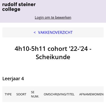
Login om te bewerken
<
VAKKENOVERZICHT
4h10-5h11 cohort '22-'24 -
Scheikunde
Leerjaar 4
SE
TYPE
SOORT
OMSCHRIJVING/TITEL
AFNAMEMOMENT
NUM.