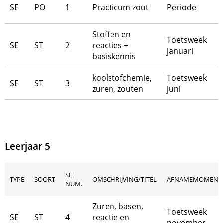
SE
PO
1
Practicum zout
Periode
Stoffen en
Toetsweek
SE
ST
2
reacties +
januari
basiskennis
koolstofchemie,
Toetsweek
SE
ST
3
zuren, zouten
juni
Leerjaar 5
SE
TYPE
SOORT
OMSCHRIJVING/TITEL
AFNAMEMOMENT
NUM.
Zuren, basen,
Toetsweek
SE
ST
4
reactie en
november