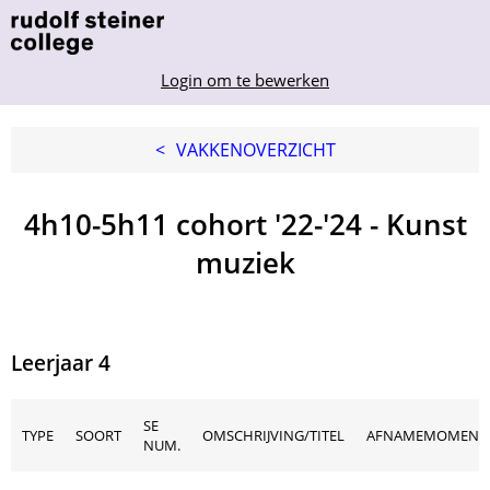
Login om te bewerken
<
VAKKENOVERZICHT
4h10-5h11 cohort '22-'24 - Kunst
muziek
Leerjaar 4
SE
TYPE
SOORT
OMSCHRIJVING/TITEL
AFNAMEMOMENT
NUM.