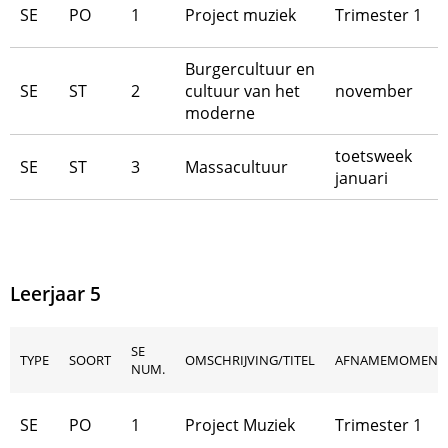
SE
PO
1
Project muziek
Trimester 1
Burgercultuur en
SE
ST
2
cultuur van het
november
moderne
toetsweek
SE
ST
3
Massacultuur
januari
Leerjaar 5
SE
TYPE
SOORT
OMSCHRIJVING/TITEL
AFNAMEMOMENT
NUM.
SE
PO
1
Project Muziek
Trimester 1