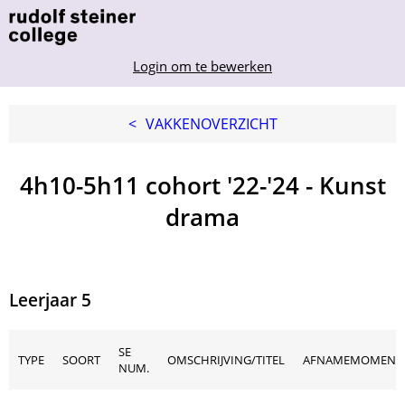
Login om te bewerken
<
VAKKENOVERZICHT
4h10-5h11 cohort '22-'24 - Kunst
drama
Leerjaar 5
SE
TYPE
SOORT
OMSCHRIJVING/TITEL
AFNAMEMOMENT
NUM.