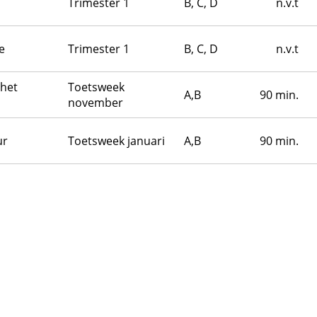
Trimester 1
B, C, D
n.v.t
e
Trimester 1
B, C, D
n.v.t
 het
Toetsweek
A,B
90 min.
november
ur
Toetsweek januari
A,B
90 min.