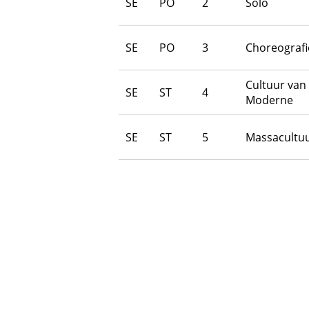
SE
PO
2
Solo
SE
PO
3
Choreografi
Cultuur van
SE
ST
4
Moderne
SE
ST
5
Massacultu