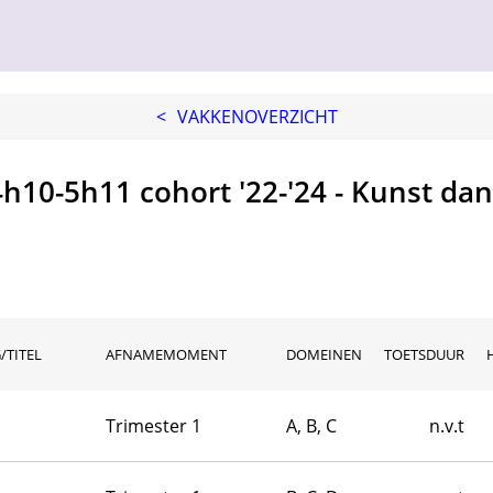
<
VAKKENOVERZICHT
4h10-5h11 cohort '22-'24 - Kunst dan
/TITEL
AFNAMEMOMENT
DOMEINEN
TOETSDUUR
Trimester 1
A, B, C
n.v.t