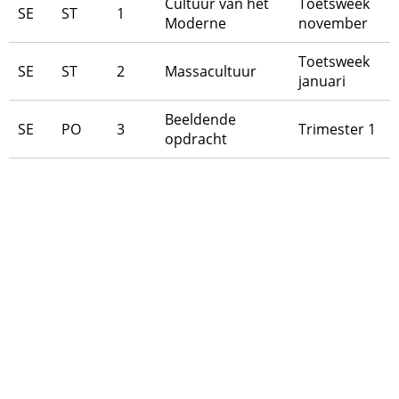
Cultuur van het
Toetsweek
SE
ST
1
Moderne
november
Toetsweek
SE
ST
2
Massacultuur
januari
Beeldende
SE
PO
3
Trimester 1
opdracht