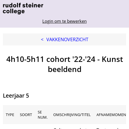
Login om te bewerken
<
VAKKENOVERZICHT
4h10-5h11 cohort '22-'24 - Kunst
beeldend
Leerjaar 5
SE
TYPE
SOORT
OMSCHRIJVING/TITEL
AFNAMEMOMENT
NUM.