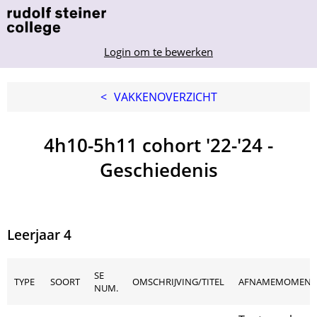
Login om te bewerken
<
VAKKENOVERZICHT
4h10-5h11 cohort '22-'24 -
Geschiedenis
Leerjaar 4
SE
TYPE
SOORT
OMSCHRIJVING/TITEL
AFNAMEMOMENT
NUM.