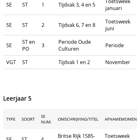
Toetsweek
SE
ST
1
Tijdvak 3, 4 en 5
januari
Toetsweek
SE
ST
2
Tijdvak 6, 7 en 8
juni
ST en
Periode Oude
SE
3
Periode
PO
Culturen
VGT
ST
Tijdvak 1 en 2
November
Leerjaar 5
SE
TYPE
SOORT
OMSCHRIJVING/TITEL
AFNAMEMOMENT
NUM.
Britse Rijk 1585-
Toetsweek
SE
ST
4