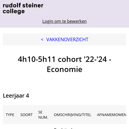
Login om te bewerken
<
VAKKENOVERZICHT
4h10-5h11 cohort '22-'24 -
Economie
Leerjaar 4
SE
TYPE
SOORT
OMSCHRIJVING/TITEL
AFNAMEMOMENT
NUM.