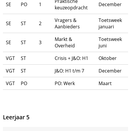
Praktische
SE
PO
1
December
keuzeopdracht
Vragers &
Toetsweek
SE
ST
2
Aanbieders
januari
Markt &
Toetsweek
SE
ST
3
Overheid
juni
VGT
ST
Crisis + J&O: H1
Oktober
VGT
ST
J&O: H1 t/m 7
December
VGT
PO
PO: Werk
Maart
Leerjaar 5