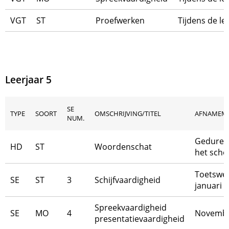
VGT
ST
Proefwerken
Tijdens de le
Leerjaar 5
SE
TYPE
SOORT
OMSCHRIJVING/TITEL
AFNAMEM
NUM.
Geduren
HD
ST
Woordenschat
het scho
Toetswe
SE
ST
3
Schijfvaardigheid
januari
Spreekvaardigheid
SE
MO
4
Novemb
presentatievaardigheid