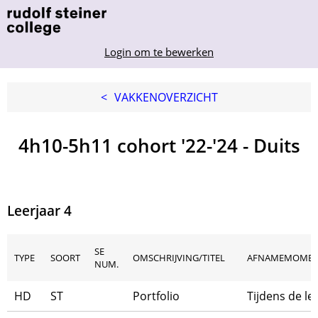
Login om te bewerken
<
VAKKENOVERZICHT
4h10-5h11 cohort '22-'24 - Duits
Leerjaar 4
SE
TYPE
SOORT
OMSCHRIJVING/TITEL
AFNAMEMOME
NUM.
HD
ST
Portfolio
Tijdens de le