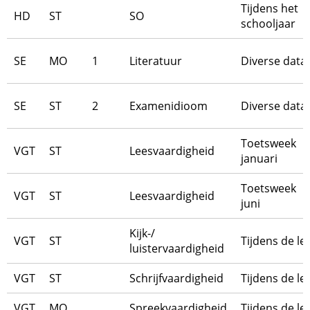
Tijdens het
HD
ST
SO
schooljaar
SE
MO
1
Literatuur
Diverse data
SE
ST
2
Examenidioom
Diverse data
Toetsweek
VGT
ST
Leesvaardigheid
januari
Toetsweek
VGT
ST
Leesvaardigheid
juni
Kijk-/
VGT
ST
Tijdens de le
luistervaardigheid
VGT
ST
Schrijfvaardigheid
Tijdens de le
VGT
MO
Spreekvaardigheid
Tijdens de le