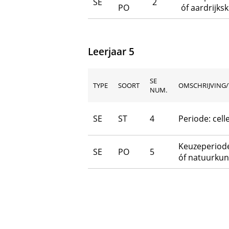
SE
2
PO
óf aardrijks
Leerjaar 5
SE
TYPE
SOORT
OMSCHRIJVING/
NUM.
SE
ST
4
Periode: cell
Keuzeperiode
SE
PO
5
óf natuurku