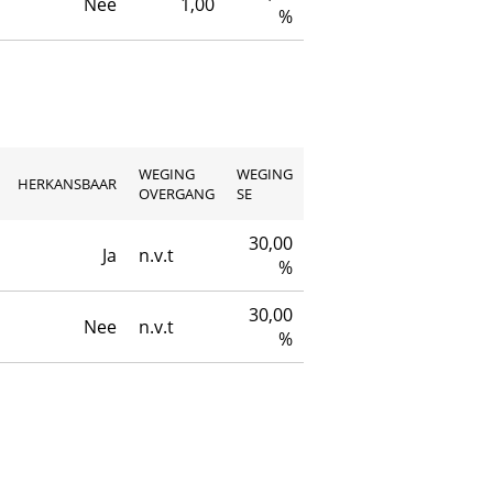
Nee
1,00
%
WEGING
WEGING
HERKANSBAAR
OVERGANG
SE
30,00
Ja
n.v.t
%
30,00
Nee
n.v.t
%