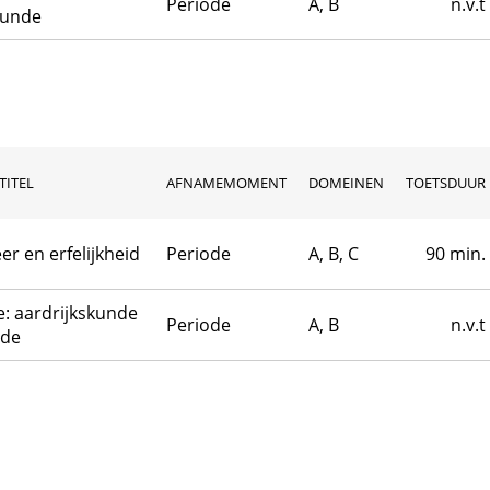
Periode
A, B
n.v.t
kunde
TITEL
AFNAMEMOMENT
DOMEINEN
TOETSDUUR
eer en erfelijkheid
Periode
A, B, C
90 min.
: aardrijkskunde
Periode
A, B
n.v.t
nde