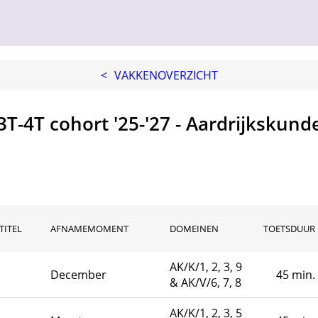
<
VAKKENOVERZICHT
3T-4T cohort '25-'27 - Aardrijkskund
TITEL
AFNAMEMOMENT
DOMEINEN
TOETSDUUR
AK/K/1, 2, 3, 9
December
45 min.
& AK/V/6, 7, 8
AK/K/1, 2, 3, 5