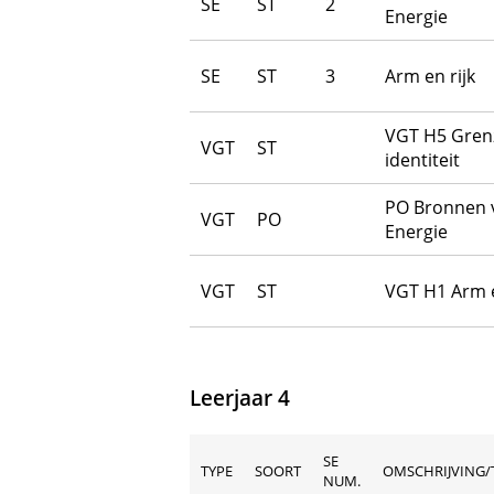
SE
ST
2
Energie
SE
ST
3
Arm en rijk
VGT H5 Gren
VGT
ST
identiteit
PO Bronnen 
VGT
PO
Energie
VGT
ST
VGT H1 Arm e
Leerjaar 4
SE
TYPE
SOORT
OMSCHRIJVING/
NUM.