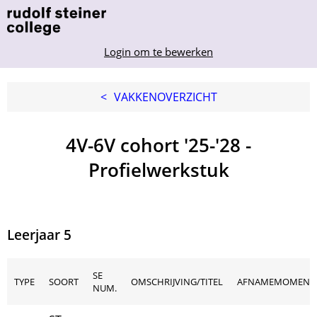
Login om te bewerken
<
VAKKENOVERZICHT
4V-6V cohort '25-'28 -
Profielwerkstuk
Leerjaar 5
SE
TYPE
SOORT
OMSCHRIJVING/TITEL
AFNAMEMOMENT
NUM.