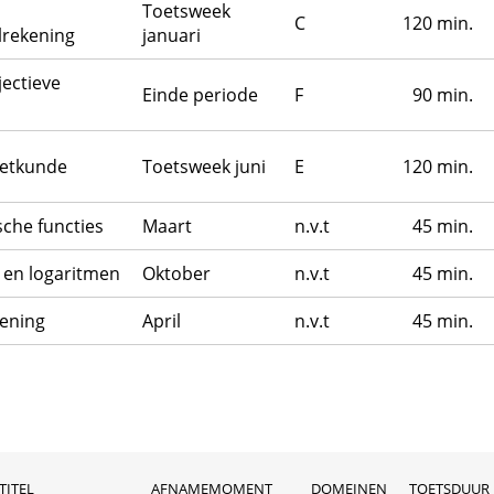
Toetsweek
C
120 min.
lrekening
januari
jectieve
Einde periode
F
90 min.
eetkunde
Toetsweek juni
E
120 min.
che functies
Maart
n.v.t
45 min.
 en logaritmen
Oktober
n.v.t
45 min.
kening
April
n.v.t
45 min.
TITEL
AFNAMEMOMENT
DOMEINEN
TOETSDUUR