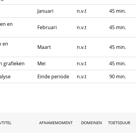
Januari
n.v.t
45 min.
gen en
Februari
n.v.t
45 min.
n en
Maart
n.v.t
45 min.
n grafieken
Mei
n.v.t
45 min.
alyse
Einde periode
n.v.t
90 min.
/TITEL
AFNAMEMOMENT
DOMEINEN
TOETSDUUR