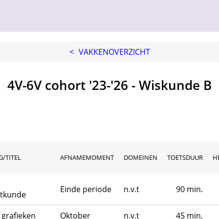
<
VAKKENOVERZICHT
4V-6V cohort '23-'26 - Wiskunde B
/TITEL
AFNAMEMOMENT
DOMEINEN
TOETSDUUR
H
Einde periode
n.v.t
90 min.
tkunde
 grafieken
Oktober
n.v.t
45 min.