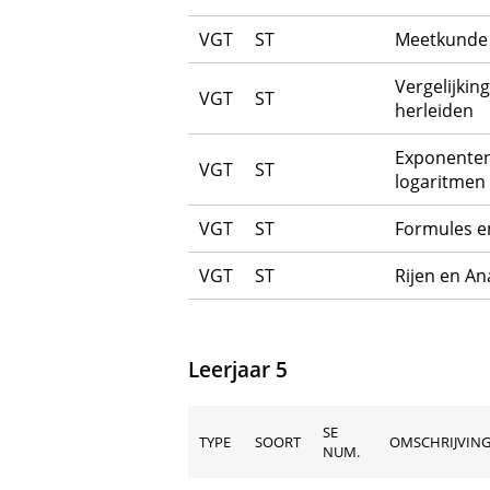
VGT
ST
Meetkunde
Vergelijkin
VGT
ST
herleiden
Exponente
VGT
ST
logaritmen
VGT
ST
Formules e
VGT
ST
Rijen en An
Leerjaar 5
SE
TYPE
SOORT
OMSCHRIJVING
NUM.