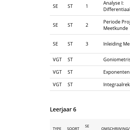
Analyse I:
SE
ST
1
Differentiaa
Periode Pro
SE
ST
2
Meetkunde
SE
ST
3
Inleiding M
VGT
ST
Goniometris
VGT
ST
Exponenten
VGT
ST
Integraalre
Leerjaar 6
SE
TYPE
SOORT
OMSCHRIJVING/