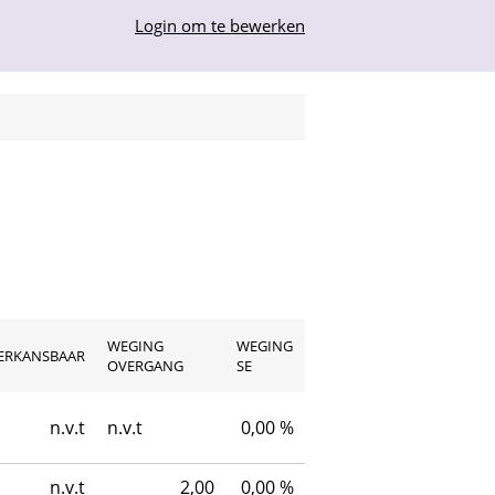
Login om te bewerken
WEGING
WEGING
ERKANSBAAR
OVERGANG
SE
n.v.t
n.v.t
0,00 %
n.v.t
2,00
0,00 %