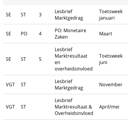
Lesbrief
Toetsweek
SE
ST
3
Marktgedrag
januari
PO: Monetaire
SE
PO
4
Maart
Zaken
Lesbrief
Marktresultaat
Toetsweek
SE
ST
5
en
juni
overheidsinvloed
Lesbrief
VGT
ST
November
Marktgedrag
Lesbrief
VGT
ST
Marktresultaat &
April/mei
Overheidsinvloed