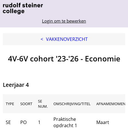
Login om te bewerken
<
VAKKENOVERZICHT
4V-6V cohort '23-'26 - Economie
Leerjaar 4
SE
TYPE
SOORT
OMSCHRIJVING/TITEL
AFNAMEMOMENT
NUM.
Praktische
SE
PO
1
Maart
opdracht 1