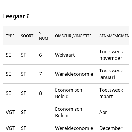
Leerjaar 6
SE
TYPE
SOORT
OMSCHRIJVING/TITEL
AFNAMEMOMENT
NUM.
Toetsweek
SE
ST
6
Welvaart
november
Toetsweek
SE
ST
7
Wereldeconomie
januari
Economisch
Toetsweek
SE
ST
8
Beleid
maart
Economisch
VGT
ST
April
Beleid
VGT
ST
Wereldeconomie
December