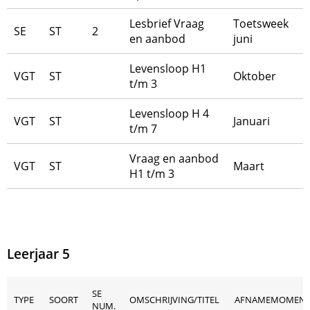
Lesbrief Vraag
Toetsweek
SE
ST
2
en aanbod
juni
Levensloop H1
VGT
ST
Oktober
t/m 3
Levensloop H 4
VGT
ST
Januari
t/m 7
Vraag en aanbod
VGT
ST
Maart
H1 t/m 3
Leerjaar 5
SE
TYPE
SOORT
OMSCHRIJVING/TITEL
AFNAMEMOMEN
NUM.