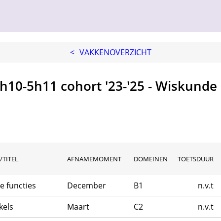
<
VAKKENOVERZICHT
h10-5h11 cohort '23-'25 - Wiskunde
/TITEL
AFNAMEMOMENT
DOMEINEN
TOETSDUUR
e functies
December
B1
n.v.t
kels
Maart
C2
n.v.t