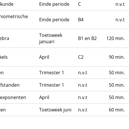
tkunde
Einde periode
C
n.v.t
oniometrische
Einde periode
B4
n.v.t
Toetsweek
gebra
B1 en B2
120 min.
januari
kels
April
C2
90 min.
en
Trimester 1
n.v.t
50 min.
afstanden
Trimester 1
n.v.t
50 min.
 exponenten
April
n.v.t
50 min.
gen
Toetsweek juni
n.v.t
60 min.