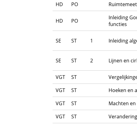
HD
PO
Ruimtemee
Inleiding G
HD
PO
functies
SE
ST
1
Inleiding al
SE
ST
2
Lijnen en cir
VGT
ST
Vergelijking
VGT
ST
Hoeken en 
VGT
ST
Machten en
VGT
ST
Veranderin