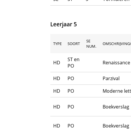
Leerjaar 5
SE
TYPE
SOORT
OMSCHRIJVING/
NUM.
ST en
HD
Renaissance
PO
HD
PO
Parzival
HD
PO
Moderne let
HD
PO
Boekverslag
HD
PO
Boekverslag