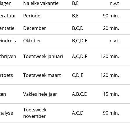
lagen
Na elke vakantie
B,E
n.v.t
teratuur
Periode
B,E
90 min.
entatie
December
B,C,D
20 min.
indreis
Oktober
B,C,D,E
n.v.t
chrijven
Toetsweek januari
A,C,D,F
120 min.
rtoets
Toetsweek maart
C,D,E
120 min.
zen
Vakles hele jaar
A,B,C,D
15 min.
Toetsweek
nalyse
A,C,D
90 min.
november