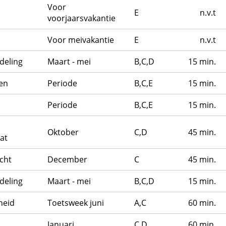
Voor
E
n.v.t
voorjaarsvakantie
Voor meivakantie
E
n.v.t
deling
Maart - mei
B,C,D
15 min.
en
Periode
B,C,E
15 min.
Periode
B,C,E
15 min.
Oktober
C,D
45 min.
at
cht
December
C
45 min.
deling
Maart - mei
B,C,D
15 min.
heid
Toetsweek juni
A,C
60 min.
Januari
C,D
60 min.