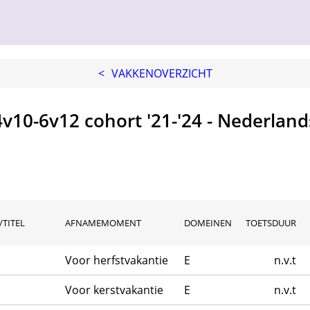
<
VAKKENOVERZICHT
4v10-6v12 cohort '21-'24 - Nederland
TITEL
AFNAMEMOMENT
DOMEINEN
TOETSDUUR
Voor herfstvakantie
E
n.v.t
Voor kerstvakantie
E
n.v.t