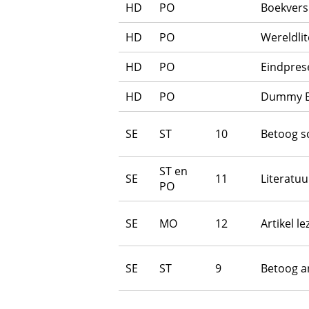
HD
PO
Boekvers
HD
PO
Wereldli
HD
PO
Eindpres
HD
PO
Dummy E
SE
ST
10
Betoog s
ST en
SE
11
Literatuu
PO
SE
MO
12
Artikel le
SE
ST
9
Betoog a