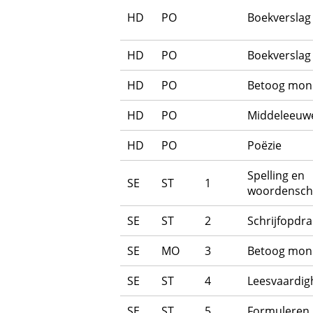
HD
PO
Boekverslag
HD
PO
Boekverslag
HD
PO
Betoog mon
HD
PO
Middeleeuw
HD
PO
Poëzie
Spelling en
SE
ST
1
woordensch
SE
ST
2
Schrijfopdra
SE
MO
3
Betoog mon
SE
ST
4
Leesvaardig
SE
ST
5
Formuleren