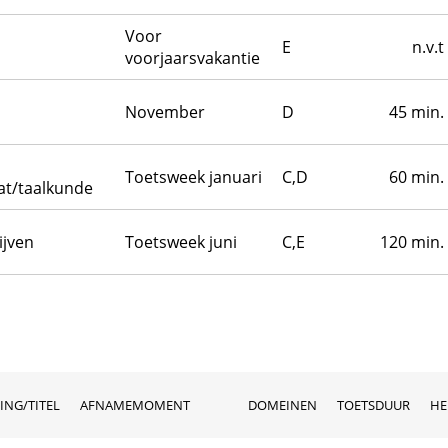
Voor
E
n.v.t
voorjaarsvakantie
November
D
45 min.
Toetsweek januari
C,D
60 min.
t/taalkunde
ijven
Toetsweek juni
C,E
120 min.
ING/TITEL
AFNAMEMOMENT
DOMEINEN
TOETSDUUR
HE