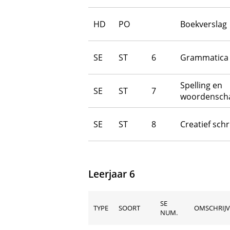
HD
PO
Boekverslag
SE
ST
6
Grammatica
Spelling en
SE
ST
7
woordenscha
SE
ST
8
Creatief schr
Leerjaar 6
SE
TYPE
SOORT
OMSCHRIJV
NUM.