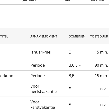
TITEL
AFNAMEMOMENT
DOMEINEN
TOETSDUUR
Januari-mei
E
15 min.
Periode
B,C,E,F
90 min.
terkunde
Periode
B,E
15 min.
Voor
E
n.v.t
herfstvakantie
Voor
E
n.v.t
kerstvakantie