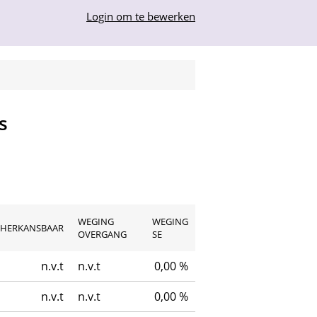
Login om te bewerken
s
WEGING
WEGING
HERKANSBAAR
OVERGANG
SE
n.v.t
n.v.t
0,00 %
n.v.t
n.v.t
0,00 %