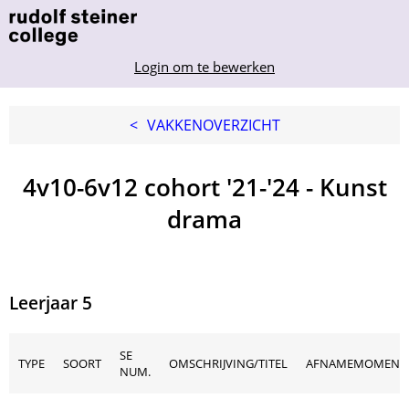
Login om te bewerken
<
VAKKENOVERZICHT
4v10-6v12 cohort '21-'24 - Kunst
drama
Leerjaar 5
SE
TYPE
SOORT
OMSCHRIJVING/TITEL
AFNAMEMOMENT
NUM.