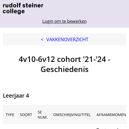
Login om te bewerken
<
VAKKENOVERZICHT
4v10-6v12 cohort '21-'24 -
Geschiedenis
Leerjaar 4
SE
TYPE
SOORT
OMSCHRIJVING/TITEL
AFNAMEMOMENT
NUM.