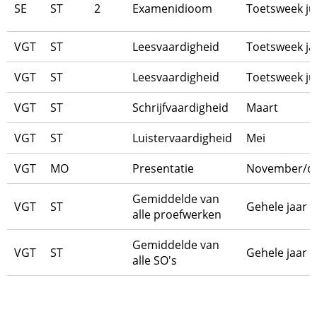
SE
ST
2
Examenidioom
Toetsweek ju
VGT
ST
Leesvaardigheid
Toetsweek ja
VGT
ST
Leesvaardigheid
Toetsweek ju
VGT
ST
Schrijfvaardigheid
Maart
VGT
ST
Luistervaardigheid
Mei
VGT
MO
Presentatie
November/d
Gemiddelde van
VGT
ST
Gehele jaar
alle proefwerken
Gemiddelde van
VGT
ST
Gehele jaar
alle SO's