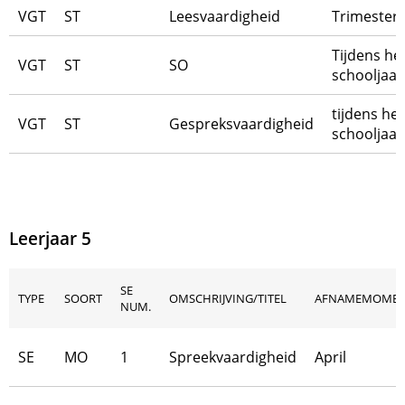
VGT
ST
Leesvaardigheid
Trimester 
Tijdens he
VGT
ST
SO
schooljaar
tijdens het
VGT
ST
Gespreksvaardigheid
schooljaar
Leerjaar 5
SE
TYPE
SOORT
OMSCHRIJVING/TITEL
AFNAMEMOME
NUM.
SE
MO
1
Spreekvaardigheid
April