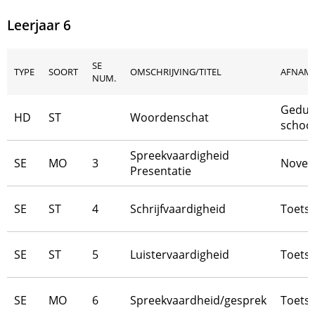
Leerjaar 6
SE
TYPE
SOORT
OMSCHRIJVING/TITEL
AFNAM
NUM.
Gedur
HD
ST
Woordenschat
school
Spreekvaardigheid
SE
MO
3
Novem
Presentatie
SE
ST
4
Schrijfvaardigheid
Toetsw
SE
ST
5
Luistervaardigheid
Toetsw
SE
MO
6
Spreekvaardheid/gesprek
Toets