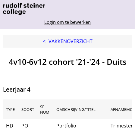
Login om te bewerken
<
VAKKENOVERZICHT
4v10-6v12 cohort '21-'24 - Duits
Leerjaar 4
SE
TYPE
SOORT
OMSCHRIJVING/TITEL
AFNAMEMO
NUM.
HD
PO
Portfolio
Trimester 